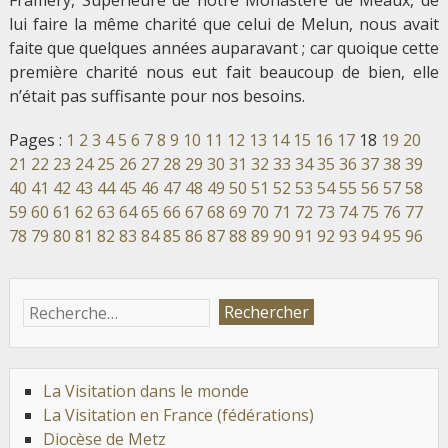
Framery, Supérieure de notre Monastère de Meaux, de
lui faire la même charité que celui de Melun, nous avait
faite que quelques années auparavant ; car quoique cette
première charité nous eut fait beaucoup de bien, elle
n’était pas suffisante pour nos besoins.
Pages :
1
2
3
4
5
6
7
8
9
10
11
12
13
14
15
16
17
18
19
20
21
22
23
24
25
26
27
28
29
30
31
32
33
34
35
36
37
38
39
40
41
42
43
44
45
46
47
48
49
50
51
52
53
54
55
56
57
58
59
60
61
62
63
64
65
66
67
68
69
70
71
72
73
74
75
76
77
78
79
80
81
82
83
84
85
86
87
88
89
90
91
92
93
94
95
96
La Visitation dans le monde
La Visitation en France (fédérations)
Diocèse de Metz